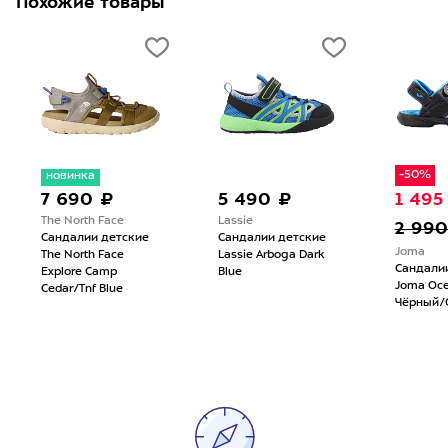
Похожие товары
-50%
новинка
7 690 ₽
5 490 ₽
1 495
The North Face
Lassie
2 990
Сандалии детские
Сандалии детские
Joma
The North Face
Lassie Arboga Dark
Сандали
Explore Camp
Blue
Joma Oc
Cedar/Tnf Blue
Чёрный/