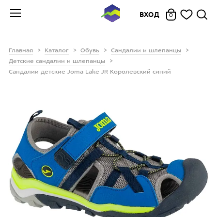
ВХОД
0
Главная
Каталог
Обувь
Сандалии и шлепанцы
Детские сандалии и шлепанцы
Сандалии детские Joma Lake JR Королевский синий