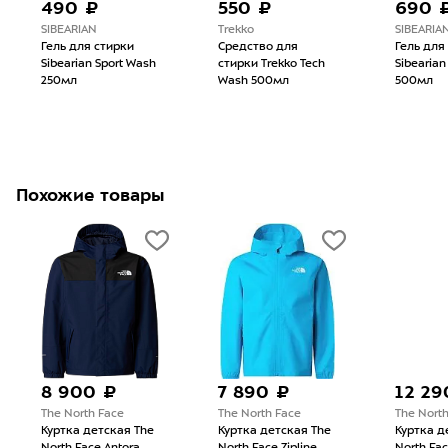
490 ₽
550 ₽
690 
SIBEARIAN
Trekko
SIBEARIA
Гель для стирки
Средство для
Гель для
Sibearian Sport Wash
стирки Trekko Tech
Sibearian
250мл
Wash 500мл
500мл
Похожие товары
8 900 ₽
7 890 ₽
12 29
The North Face
The North Face
The Nort
Куртка детская The
Куртка детская The
Куртка д