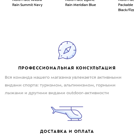
North Face Antora
North Face Zipline
North Fac
Rain Summit Navy
Rain Meridian Blue
Packable 
Black/Fiz
ПРОФЕССИОНАЛЬНАЯ КОНСУЛЬТАЦИЯ
Вся команда нашего магазина увлекается активными
видами спорта: туризмом, альпинизмом, горными
лыжами и другими видами outdoor-активности
ДОСТАВКА И ОПЛАТА