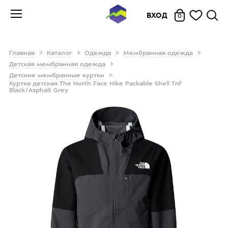
ВХОД
0
Главная
Каталог
Одежда
Мембранная одежда
Детская мембранная одежда
Детские мембранные куртки
Куртка детская The North Face Hike Packable Shell Tnf
Black/Asphalt Grey