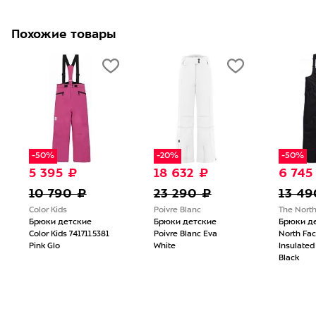
Похожие товары
-50%
-20%
-50%
5 395 ₽
18 632 ₽
6 745
10 790 ₽
23 290 ₽
13 49
Color Kids
Poivre Blanc
The Nort
Брюки детские
Брюки детские
Брюки де
Color Kids 7417115381
Poivre Blanc Eva
North Fa
Pink Glo
White
Insulated
Black