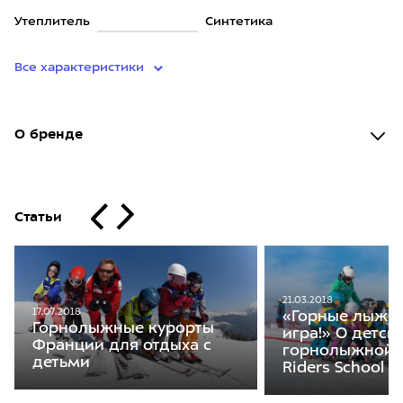
Утеплитель
Синтетика
Все характеристики
О бренде
Статьи
21.03.2018
17.07.2018
«Горные лыжи 
Горнолыжные курорты
игра!» О детск
Франции для отдыха с
горнолыжной 
детьми
Riders School