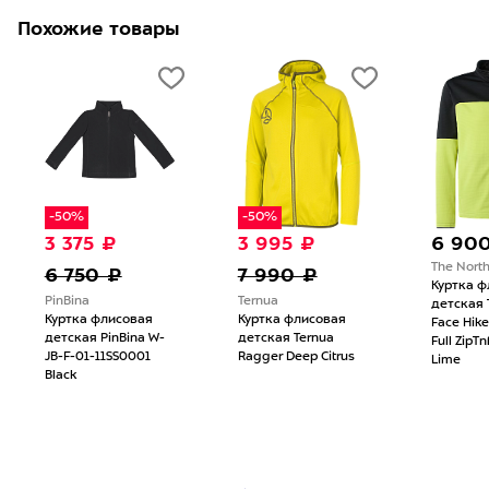
Похожие товары
-50%
-50%
3 375 ₽
3 995 ₽
6 90
The Nort
6 750 ₽
7 990 ₽
Куртка ф
PinBina
Ternua
детская 
Куртка флисовая
Куртка флисовая
Face Hike
детская PinBina W-
детская Ternua
Full ZipTn
JB-F-01-11SS0001
Ragger Deep Citrus
Lime
Black