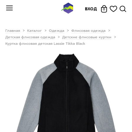
ВХОД
0
Главная
Каталог
Одежда
Флисовая одежда
Детская флисовая одежда
Детские флисовые куртки
Куртка флисовая детская Lassie Tikka Black