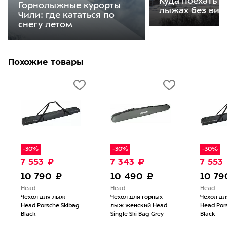
Куда поехать к
Горнолыжные курорты
лыжах без виз
Чили: где кататься по
снегу летом
Похожие товары
-30%
-30%
-30%
7 553 ₽
7 343 ₽
7 553
10 790 ₽
10 490 ₽
10 79
Head
Head
Head
Чехол для лыж
Чехол для горных
Чехол д
Head Porsche Skibag
лыж женский Head
Head Por
Black
Single Ski Bag Grey
Black