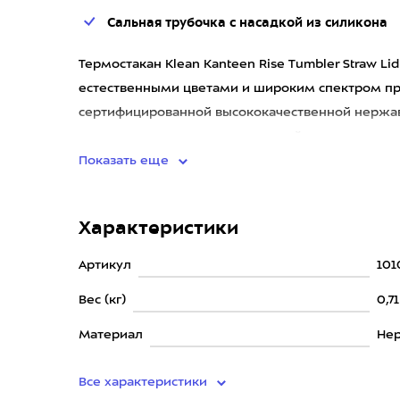
Сальная трубочка с насадкой из силикона
Термостакан Klean Kanteen Rise Tumbler Straw L
естественными цветами и широким спектром пр
сертифицированной высококачественной нержав
получены в результате вторичной п
Показать еще
Характеристики
Артикул
101
Вес (кг)
0,7
Материал
Нер
Все характеристики