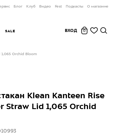
ервис
Блог
Клуб
Видео
Fest
Подкасты
О магазине
ВХОД
Ы
SALE
0
 1,065 Orchid Bloom
такан Klean Kanteen Rise
 Straw Lid 1,065 Orchid
010993