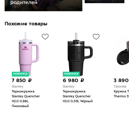
родителей
Похожие товары
новинка
новинка
7 850 ₽
6 980 ₽
3 890
Stanley
Stanley
Tatonka
Термокружка
Термокружка
Кружка T
Stanley Quencher
Stanley Quencher
Thermo 3
H2.0 0,88L
H2.0 0,59L Чёрный
Пионовый