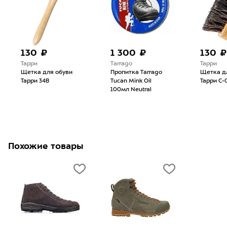
130 ₽
1 300 ₽
130 ₽
Тарри
Tarrago
Тарри
Щетка для обуви
Пропитка Tarrago
Щетка д
Тарри 34В
Tucan Mink Oil
Тарри С-
100мл Neutral
Похожие товары