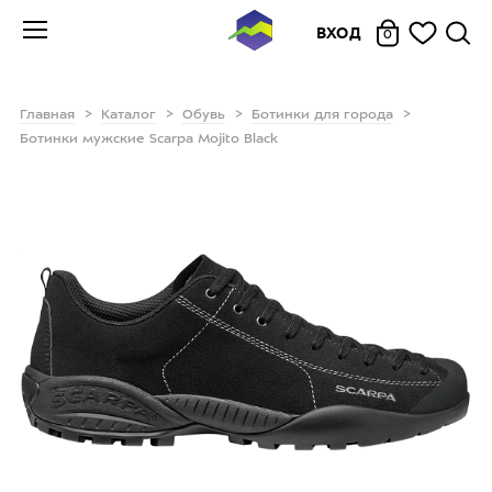
ВХОД
0
Главная
Каталог
Обувь
Ботинки для города
Ботинки мужские Scarpa Mojito Black