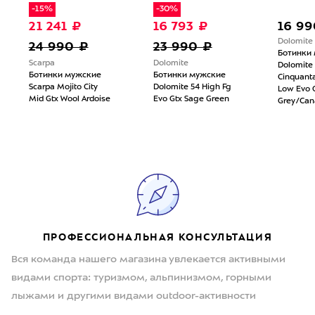
-15%
-30%
21 241 ₽
16 793 ₽
16 99
Dolomite
24 990 ₽
23 990 ₽
Ботинки
Scarpa
Dolomite
Dolomite
Ботинки мужские
Ботинки мужские
Cinquant
Scarpa Mojito City
Dolomite 54 High Fg
Low Evo 
Mid Gtx Wool Ardoise
Evo Gtx Sage Green
Grey/Can
ПРОФЕССИОНАЛЬНАЯ КОНСУЛЬТАЦИЯ
Вся команда нашего магазина увлекается активными
видами спорта: туризмом, альпинизмом, горными
лыжами и другими видами outdoor-активности