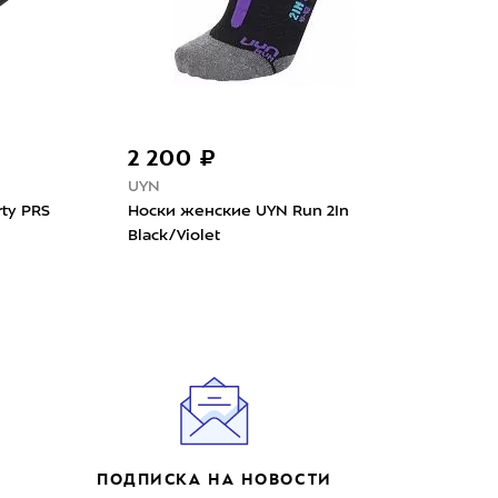
2 200 ₽
4 
UYN
X-So
rty PRS
Носки женские UYN Run 2In
Носк
Black/Violet
Ener
ПОДПИСКА НА НОВОСТИ