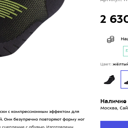
2 63
На
Г
Цвет:
жёлты
Наличие 
Москва, Сай
оски с компрессионным эффектом для
й. Они безупречно повторяют форму ног
е сцепление с обувью. Изготовлены