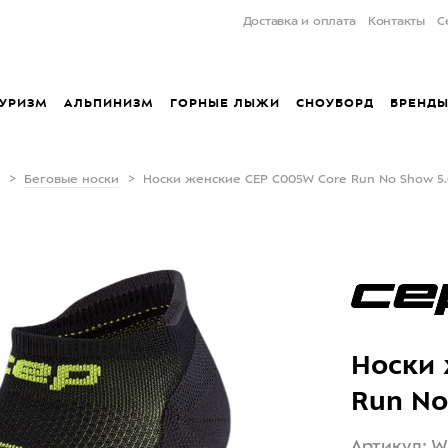
Доставка и оплата
Контакты
С
УРИЗМ
АЛЬПИНИЗМ
ГОРНЫЕ ЛЫЖИ
СНОУБОРД
БРЕНД
Беговые носки
Носки женские CEP C005W Core Run No Show 5.
Носки 
Run No
Артикул: W