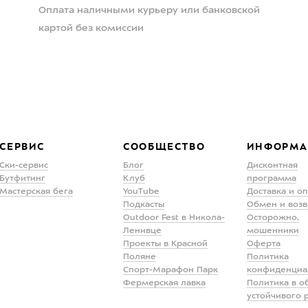
Оплата наличными курьеру или банковской
картой без комиссии
СЕРВИС
СООБЩЕСТВО
ИНФОРМА
Ски-сервис
Блог
Дисконтная
Бутфитинг
Клуб
программа
Мастерская бега
YouTube
Доставка и о
Подкасты
Обмен и возв
Outdoor Fest в Никола-
Осторожно,
Ленивце
мошенники
Проекты в Красной
Оферта
Поляне
Политика
Спорт-Марафон Парк
конфиденциа
Фермерская лавка
Политика в о
устойчивого 