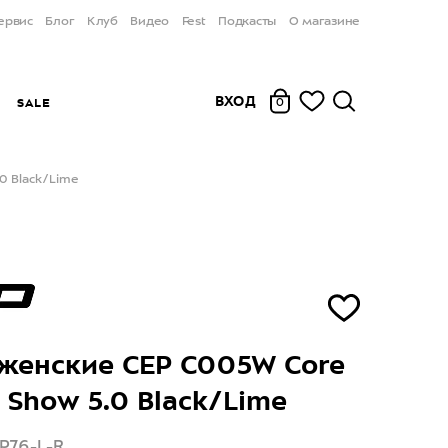
ервис
Блог
Клуб
Видео
Fest
Подкасты
О магазине
ВХОД
Ы
SALE
0
0 Black/Lime
женские CEP C005W Core
 Show 5.0 Black/Lime
P76-L-R