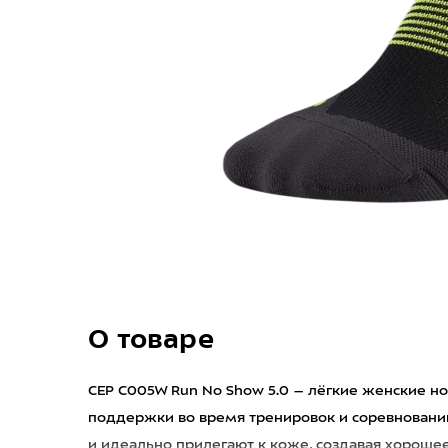
О товаре
CEP C005W Run No Show 5.0 – лёгкие женские н
поддержки во время тренировок и соревновани
и идеально прилегают к коже, создавая хороше