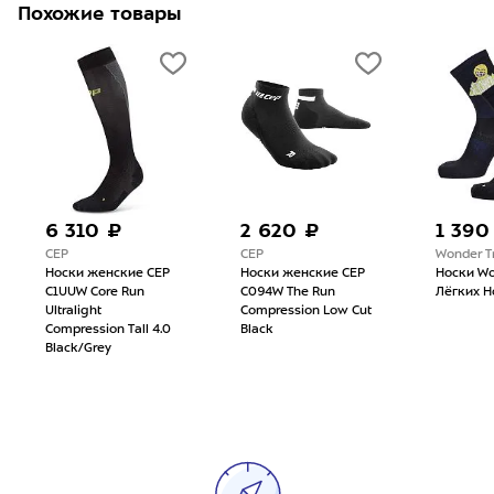
Похожие товары
6 310 ₽
2 620 ₽
1 390
CEP
CEP
Wonder Tr
Носки женские CEP
Носки женские CEP
Носки Won
C1UUW Core Run
C094W The Run
Лёгких Н
Ultralight
Compression Low Cut
Compression Tall 4.0
Black
Black/Grey