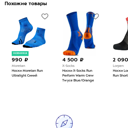
Похожие товары
новинка
990 ₽
4 500 ₽
2 09
Moretan
X-Socks
Lorpen
Носки Moretan Run
Носки X-Socks Run
Носки Lo
Ultralight Синий
Perform Warm Crew
Run Short
Twyce Blue/Orange