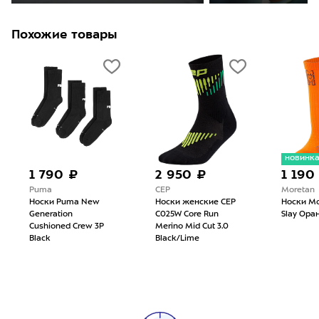
Похожие товары
новинк
1 790 ₽
2 950 ₽
1 190
Puma
CEP
Moretan
Носки Puma New
Носки женские CEP
Носки Mo
Generation
C025W Core Run
Slay Ора
Cushioned Crew 3P
Merino Mid Cut 3.0
Black
Black/Lime