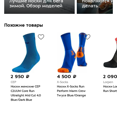
Лучшие носки для бега
появляются и 
зимой. Обзор моделей
делать
Похожие товары
2 950 ₽
4 500 ₽
2 09
CEP
X-Socks
Lorpen
Носки женские CEP
Носки X-Socks Run
Носки Lo
C2UUW Core Run
Perform Warm Crew
Run Short
Ultralight Mid Cut 4.0
Twyce Blue/Orange
Blue/Dark Blue