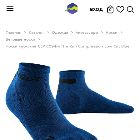
ВХОД
0
Главная
Каталог
Одежда
Аксессуары
Носки
Беговые носки
Носки мужские CEP C094M The Run Compression Low Cut Blue