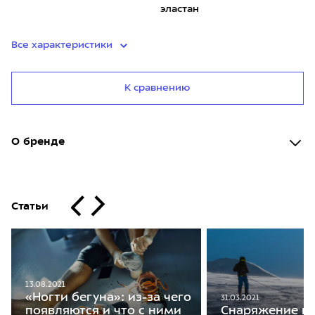
эластан
Все характеристики
К сравнению
О бренде
Статьи
13.08.2021
«Ногти бегуна»: из-за чего
31.03.2021
появляются и что с ними
Снаряжение на