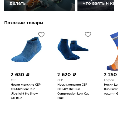
делать
Что взять и ка
Похожие товары
2 630 ₽
2 620 ₽
2 250
CEP
CEP
Lorpen
Носки женские CEP
Носки женские CEP
Носки Lo
C0UUW Core Run
C094W The Run
Run Crew
Ultralight No Show
Compression Low Cut
Autumn G
4.0 Blue
Blue