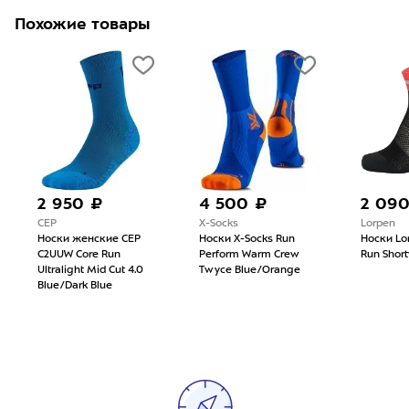
Похожие товары
2 950 ₽
4 500 ₽
2 09
CEP
X-Socks
Lorpen
Носки женские CEP
Носки X-Socks Run
Носки Lo
C2UUW Core Run
Perform Warm Crew
Run Short
Ultralight Mid Cut 4.0
Twyce Blue/Orange
Blue/Dark Blue