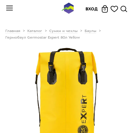
ВХОД
0
Главная
Каталог
Сумки и чехлы
Баулы
Гермобаул Germostar Expert 80л Yellow