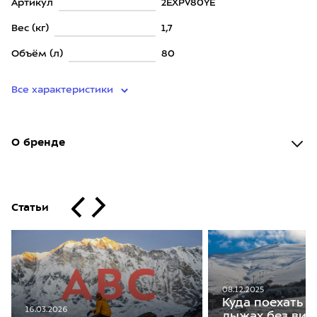
Артикул
2EXPV80YE
Вес (кг)
1,7
Объём (л)
80
Все характеристики
О бренде
Статьи
08.12.2025
Куда поехать к
16.03.2026
лыжах без виз