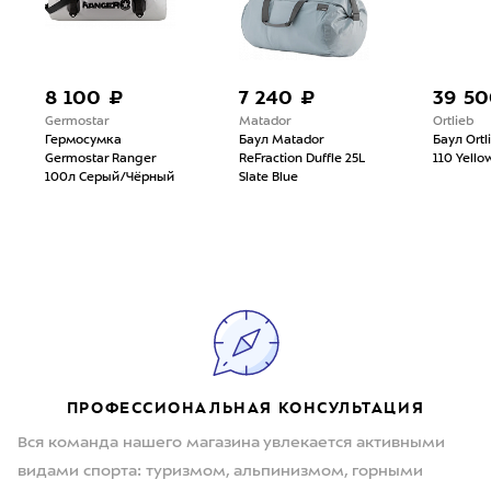
8 100 ₽
7 240 ₽
39 50
Germostar
Matador
Ortlieb
Гермосумка
Баул Matador
Баул Ortl
Germostar Ranger
ReFraction Duffle 25L
110 Yello
100л Серый/Чёрный
Slate Blue
ПРОФЕССИОНАЛЬНАЯ КОНСУЛЬТАЦИЯ
Вся команда нашего магазина увлекается активными
видами спорта: туризмом, альпинизмом, горными