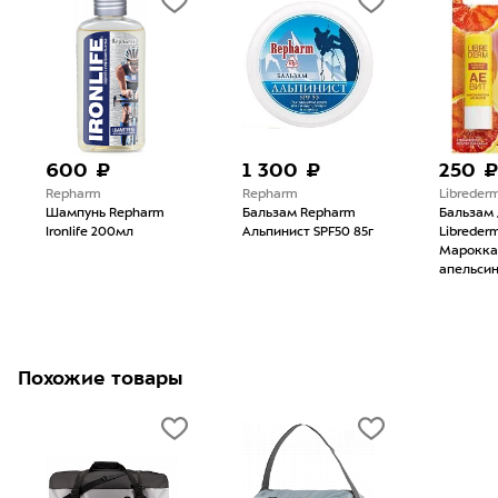
600 ₽
1 300 ₽
250 
Repharm
Repharm
Libreder
Шампунь Repharm
Бальзам Repharm
Бальзам 
Ironlife 200мл
Альпинист SPF50 85г
Libreder
Марокка
апельси
Похожие товары