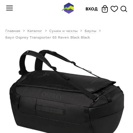
ВХОД
0
Главная
Каталог
Сумки и чехлы
Баулы
Баул Osprey Transporter 65 Raven Black Black