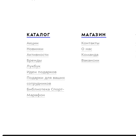
КАТАЛОГ
МАГАЗИН
Акции
Контакты
Новинки
О нас
Активности
Команда
Бренды
Вакансии
Лукбук
Идеи подарков
Подарки для ваших
сотрудников
Библиотека Спорт-
Марафон