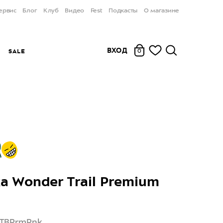
ервис
Блог
Клуб
Видео
Fest
Подкасты
О магазине
ВХОД
Ы
SALE
0
а Wonder Trail Premium
WTBPrmPnk