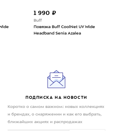
1 990 ₽
80
Buff
Wond
 Wide
Повязка Buff CoolNet UV Wide
Повя
Headband Senia Azalea
Gre
ПОДПИСКА НА НОВОСТИ
Коротко о самом важном: новых коллекциях
и брендах, о снаряжении и как его выбрать,
ближайших акциях и распродажах