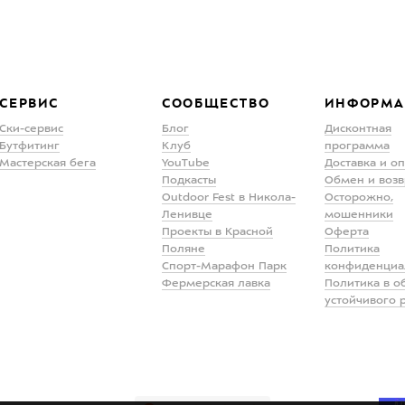
СЕРВИС
СООБЩЕСТВО
ИНФОРМА
Ски-сервис
Блог
Дисконтная
Бутфитинг
Клуб
программа
Мастерская бега
YouTube
Доставка и о
Подкасты
Обмен и возв
Outdoor Fest в Никола-
Осторожно,
Ленивце
мошенники
Проекты в Красной
Оферта
Поляне
Политика
Спорт-Марафон Парк
конфиденциа
Фермерская лавка
Политика в о
устойчивого 