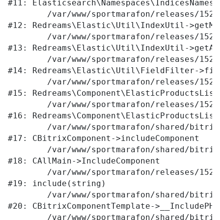
#11: Elasticsearch\Namespaces\IndicesNamesp
	/var/www/sportmarafon/releases/1523/local/lib/redreams/Elastic/Util/IndexUtil.php:80

#12: Redreams\Elastic\Util\IndexUtil->getMap
	/var/www/sportmarafon/releases/1523/local/lib/redreams/Elastic/Util/IndexUtil.php:92

#13: Redreams\Elastic\Util\IndexUtil->getAv
	/var/www/sportmarafon/releases/1523/local/lib/redreams/Elastic/Util/FieldFilter.php:43

#14: Redreams\Elastic\Util\FieldFilter->filt
	/var/www/sportmarafon/releases/1523/local/components/redreams/elastic.products.list/class.php:107

#15: Redreams\Component\ElasticProductsList
	/var/www/sportmarafon/releases/1523/local/components/redreams/elastic.products.list/class.php:69

#16: Redreams\Component\ElasticProductsList
	/var/www/sportmarafon/shared/bitrix/modules/main/classes/general/component.php:656

#17: CBitrixComponent->includeComponent

	/var/www/sportmarafon/shared/bitrix/modules/main/classes/general/main.php:1041

#18: CAllMain->IncludeComponent

	/var/www/sportmarafon/releases/1523/local/templates/main/components/bitrix/catalog/.default/element.php:309

#19: include(string)

	/var/www/sportmarafon/shared/bitrix/modules/main/classes/general/component_template.php:789

#20: CBitrixComponentTemplate->__IncludePHPT
	/var/www/sportmarafon/shared/bitrix/modules/main/classes/general/component_template.php:884
