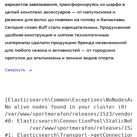
вариантов завязывания, трансформируясь из шарфа в
целый комплекс аксессуаров — от напульсника и
резинки для волос до повязки на голову и балаклавы.
Сегодня слово Buff стало нарицательным. Продуманная
удобная конструкция и мягкие технологичные
материалы сделали продукцию бренда незаменимой
для любого сезона и активностей — от городских
прогулок до альпинизма и зимних видов спорта.
Свернуть
[Elasticsearch\Common\Exceptions\NoNodesAva
No alive nodes found in your cluster (0)

/var/www/sportmarafon/releases/1523/vendor/
#0: Elasticsearch\ConnectionPool\StaticNoPi
	/var/www/sportmarafon/releases/1523/vendor/elasticsearch/elasticsearch/src/Elasticsearch/Transport.php:76

#1: Elasticsearch\Transport->getConnection
