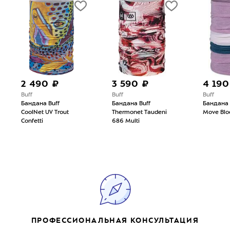
2 490 ₽
3 590 ₽
4 190
Buff
Buff
Buff
Бандана Buff
Бандана Buff
Бандана 
CoolNet UV Trout
Thermonet Taudeni
Move Blo
Confetti
686 Multi
ПРОФЕССИОНАЛЬНАЯ КОНСУЛЬТАЦИЯ