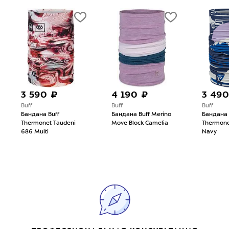
3 590 ₽
4 190 ₽
3 490
Buff
Buff
Buff
Бандана Buff
Бандана Buff Merino
Бандана 
Thermonet Taudeni
Move Block Camelia
Thermone
686 Multi
Navy