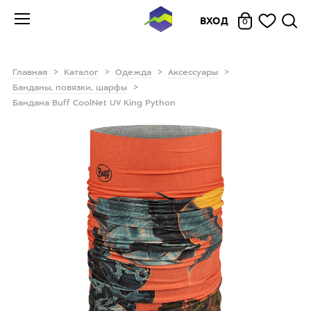
ВХОД
0
Главная
Каталог
Одежда
Аксессуары
Банданы, повязки, шарфы
Бандана Buff CoolNet UV King Python