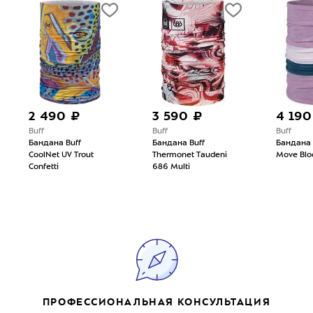
2 490 ₽
3 590 ₽
4 190
Buff
Buff
Buff
Бандана Buff
Бандана Buff
Бандана 
CoolNet UV Trout
Thermonet Taudeni
Move Blo
Confetti
686 Multi
ПРОФЕССИОНАЛЬНАЯ КОНСУЛЬТАЦИЯ