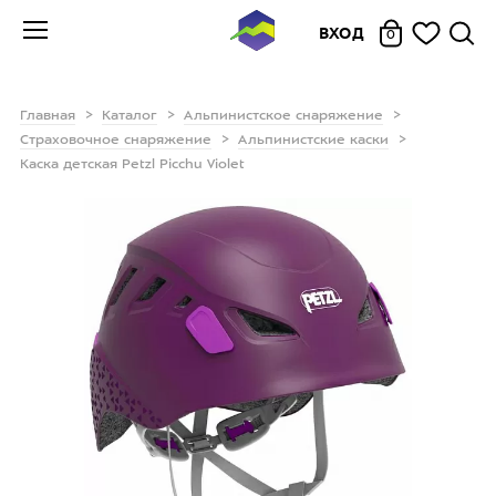
ВХОД
0
Главная
Каталог
Альпинистское снаряжение
Страховочное снаряжение
Альпинистские каски
Каска детская Petzl Picchu Violet