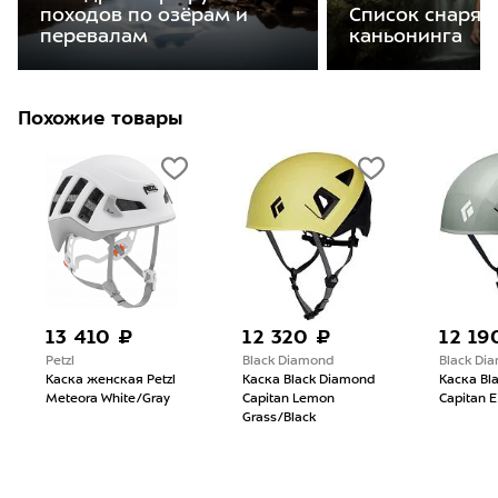
походов по озёрам и
Список снаряж
перевалам
каньонинга
Похожие товары
13 410 ₽
12 320 ₽
12 19
Petzl
Black Diamond
Black Di
Каска женская Petzl
Каска Black Diamond
Каска Bl
Meteora White/Gray
Capitan Lemon
Capitan E
Grass/Black