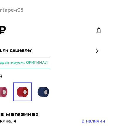
mtape-r38
₽
шли дешевле?
арантируем: ОРИГИНАЛ
й
в магазинах
кина, 4
В наличии