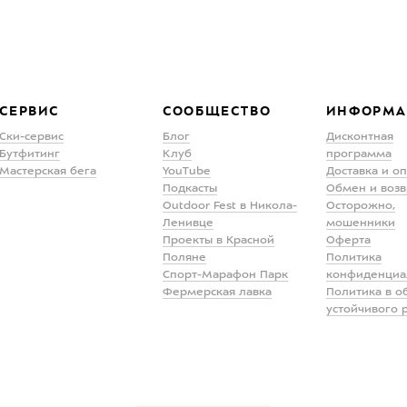
СЕРВИС
СООБЩЕСТВО
ИНФОРМА
Ски-сервис
Блог
Дисконтная
Бутфитинг
Клуб
программа
Мастерская бега
YouTube
Доставка и о
Подкасты
Обмен и возв
Outdoor Fest в Никола-
Осторожно,
Ленивце
мошенники
Проекты в Красной
Оферта
Поляне
Политика
Спорт-Марафон Парк
конфиденциа
Фермерская лавка
Политика в о
устойчивого 