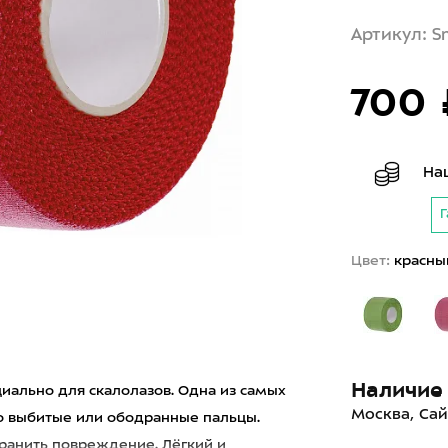
Артикул: S
700 
На
Г
Цвет:
красны
Наличие 
иально для скалолазов. Одна из самых
Москва, Сай
о выбитые или ободранные пальцы.
ранить повреждение. Лёгкий и