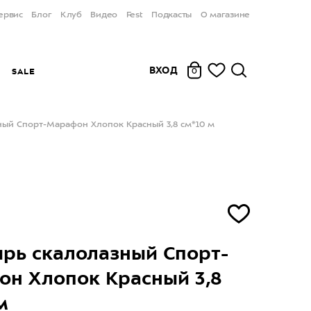
ервис
Блог
Клуб
Видео
Fest
Подкасты
О магазине
ВХОД
Ы
SALE
0
ный Спорт-Марафон Хлопок Красный 3,8 см*10 м
рь скалолазный Спорт-
н Хлопок Красный 3,8
м