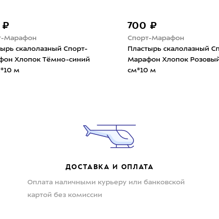
 ₽
700 ₽
т-Марафон
Спорт-Марафон
ырь скалолазный Спорт-
Пластырь скалолазный С
фон Хлопок Тёмно-синий
Марафон Хлопок Розовый
м*10 м
см*10 м
ДОСТАВКА И ОПЛАТА
Оплата наличными курьеру или банковской
картой без комиссии