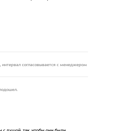
22, интервал согласовывается с менеджером
 подошел.
 с душой, так, чтобы они были