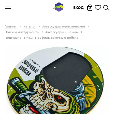
ВХОД
0
Главная
Каталог
Аксессуары туристические
Ножи и инструменты
Аксессуары к ножам
Подставка TSPROF Профиль Заточные войска