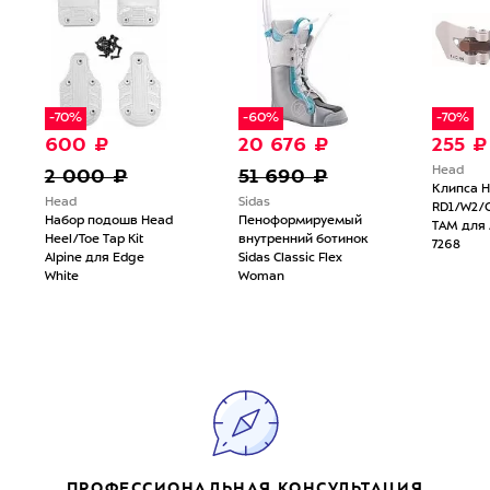
-70%
-60%
-70%
600 ₽
20 676 ₽
255 ₽
2 000 ₽
51 690 ₽
Head
Клипса 
Head
Sidas
RD1/W2/C
Набор подошв Head
Пеноформируемый
TAM для J
Heel/Toe Tap Kit
внутренний ботинок
7268
Alpine для Edge
Sidas Classic Flex
White
Woman
ПРОФЕССИОНАЛЬНАЯ КОНСУЛЬТАЦИЯ