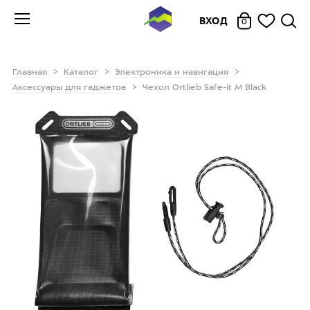
ВХОД
0
Главная
Каталог
Электроника и навигация
Аксессуары для гаджетов
Чехол Ortlieb Safe-it M Black