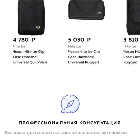
4 780 ₽
5 030 ₽
3 810
Nite Ize
Nite Ize
Nite Ize
Чехол Nite Ize Clip
Чехол Nite Ize Clip
Чехол Nite
Case Hardshell
Case Hardshell
Case Carg
Universal QuickSlide
Universal Rugged
Rugged
ПРОФЕССИОНАЛЬНАЯ КОНСУЛЬТАЦИЯ
Вся команда нашего магазина увлекается активными