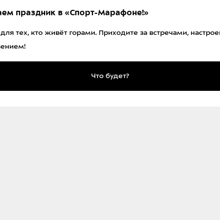
ем праздник в «Спорт-Марафоне!»
 для тех, кто живёт горами. Приходите за встречами, настро
вением!
Что будет?
ыл ещё и четвёртый боец Дима, не сотрудник
е попал):
НОВ
АНДРЕЙ ШЛЕЕНКОВ