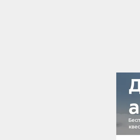
наших коллег сплавилась на байдарках 
как за такой короткий срок уехать отор
маршрут по красивой реке с минималь