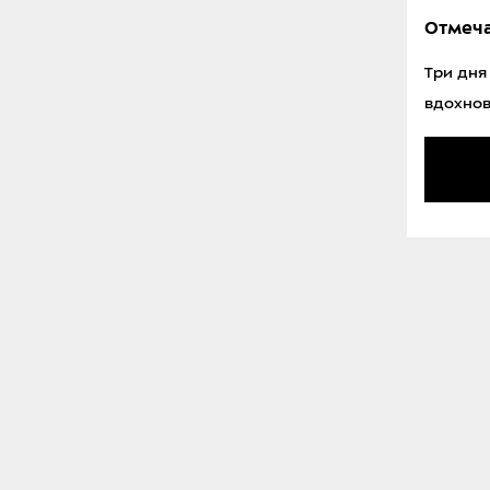
Отмеча
Три дня
вдохно
Участники команды «Спорт-Марафон» (б
нашего магазина, поэтому в интервью н
САША ФИЛИМО