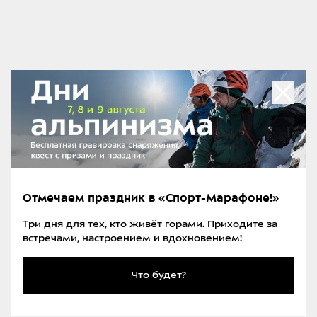
автоматический переход прибора из режима
поиска в режим передачи, что необходимо при
попадании спасателя во вторичную лавину,
активируется по сигналу таймера и датчика
движения.
Вывод
Arva Pro W отличный прибор, работа с которым в
режиме «эксперт» требует достаточно большого
объёма тренировок, но и возможности по поиску,
Отмечаем праздник в «Спорт-Марафоне!»
особенно в сложных ситуациях практически
безграничны.
Три дня для тех, кто живёт горами. Приходите за
встречами, настроением и вдохновением!
Посмотреть Arva Pro W в каталоге
Что будет?
Лавинный датчик Arva Axio. Обзор