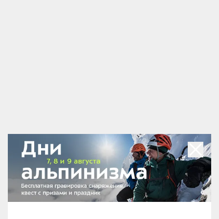
слой представляет собой тент из непромокаемой,
достаточно прочной ткани, которая и обеспечивает
защиту от непогоды. Однако, в процессе дыхания
образуется тёплый влажный воздух, который
собирается на стенках тента в виде конденсата или
изморози. Через несколько часов пребывания в
палатке, эта влага могла бы начать впитываться в
спальники и тёплые вещи. Основная задача
внутреннего слоя палатки — предотвращение этого
явления. Он состоит из дышащего
влагоотталкивающего материала, в результате
иней и конденсат остаются между ним и тентом,
оставляя внутреннее пространство палатки сухим.
Снизу внутренняя палатка соединяется с
непромокаемым днищем, что создаёт препятствие
свободной циркуляции воздуха — в результате, в
ней может быть на несколько градусов теплее, чем