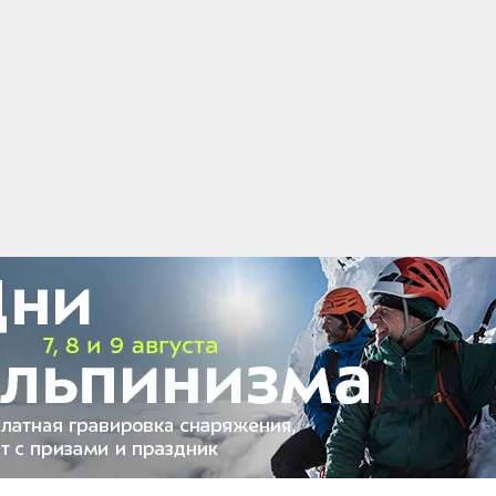
 Евгением Ма
ий редким талантом — писать просто о
у бесконечную энергию и любовь к горам —
 создать сайт в помощь райдерам, опытным и
ших сердцах, закладках браузеров и
ой руки прижились в райдер-комьюнити
е комиксы на эту тему. В общем, чтобы стать
, сильнее! Нужно просто быть самим собой.