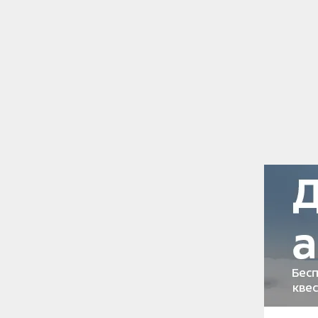
Интервью с
Евгений Маталыга — человек, обладающ
сложных вещах. А если добавить к этом
становится понятно, почему его идея —
неопытным, нашла большой отклик в на
страничках соцсетей. А ещё с его лёгк
словечки «Пуходавы», «Пуходень» и целы
знаменитым, не надо быть выше, дальше