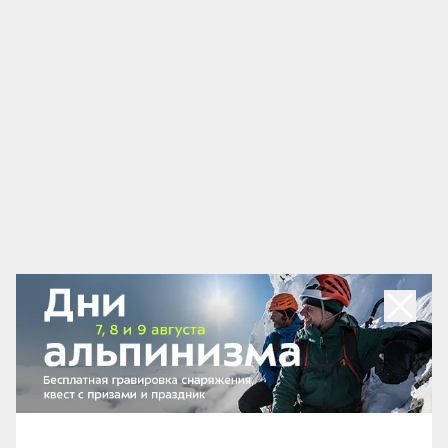
Адаптированные язычки молний
Согласитесь, зимой в горах не всегда хочется
вытаскивать руки из теплых сухих перчаток.
Конструкторы рюкзаков для зимних видов спорта
тоже об этом подумали. Поэтому на многих
моделях язычки молний сделаны увеличенными и
максимально удобными для захвата рукой в
варежках или толстых горнолыжных перчатках.