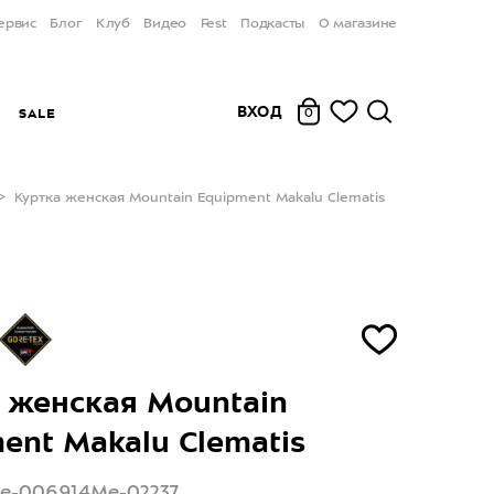
ервис
Блог
Клуб
Видео
Fest
Подкасты
О магазине
ВХОД
Ы
SALE
0
Куртка женская Mountain Equipment Makalu Clematis
 женская Mountain
ent Makalu Clematis
Me-006914Me-02237