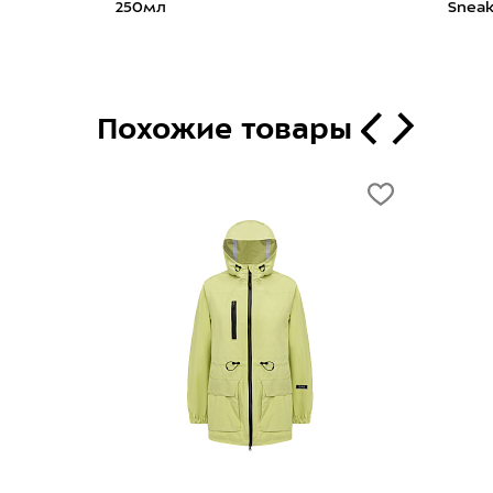
бруске 100г
Sibearia
500мл
Похожие товары
новинка