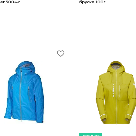
n Pro Go! Refill Pack
удаления пятен на одежде
обуви