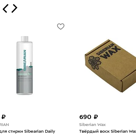
т
 ₽
150 ₽
AN
Tarrago
талкивающая пропитка
Салфетки влажные Tarrago 