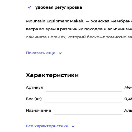
удобная регулировка
Mountain Equipment Makalu — женская мембранна
ветра во время различных походов и альпинизма
ламината Gore-Tex, который бескомпромиссно з
вместительными карма
Показать еще
Характеристики
Артикул
Me
Вес (кг)
0,4
Назначение
Аль
Все характеристики