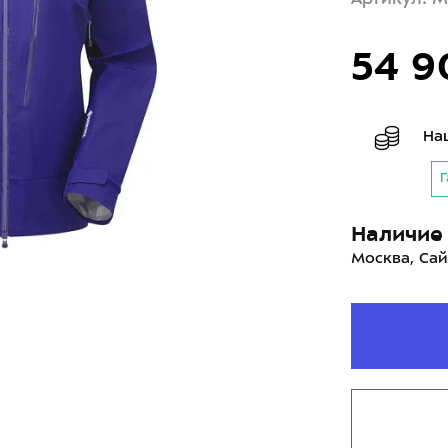
54 9
На
Г
Наличие 
Москва, Сай