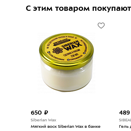
С этим товаром покупаю
690 ₽
1 490
Siberian Wax
SIBEARI
ly
Твёрдый воск Siberian Wax в
Водоот