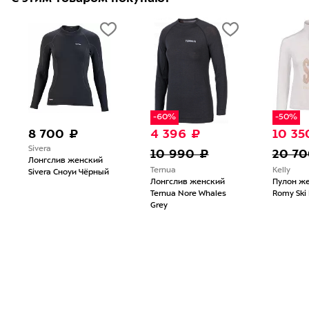
-60%
-50%
8 700 ₽
4 396 ₽
10 35
Sivera
10 990 ₽
20 70
Лонгслив женский
Ternua
Kelly
Sivera Сноуи Чёрный
Лонгслив женский
Пулон же
Ternua Nore Whales
Romy Ski
Grey