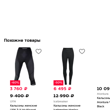
Похожие товары
-60%
-50%
3 760 ₽
6 495 ₽
10 0
Montura
9 400 ₽
12 990 ₽
Кальсон
UYN
Icebreaker
Montura 
Кальсоны женские
Кальсоны женские
Black