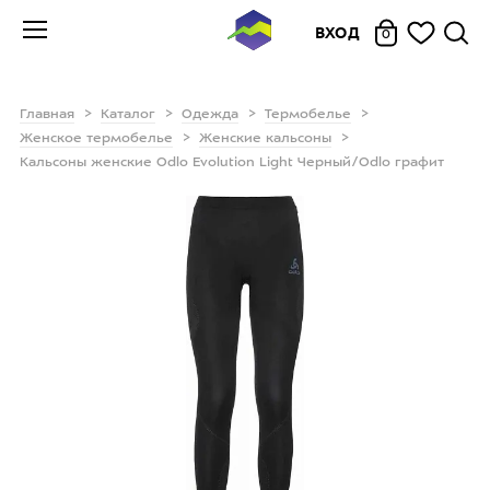
ВХОД
0
Главная
Каталог
Одежда
Термобелье
Женское термобелье
Женские кальсоны
Кальсоны женские Odlo Evolution Light Черный/Odlo графит