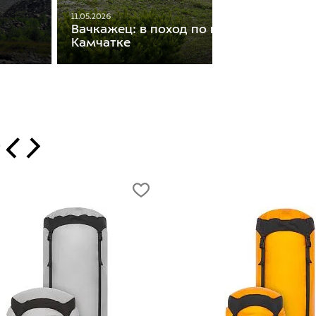
11.05.2026
Вачкажец: в поход по горному массиву
Камчатке
т