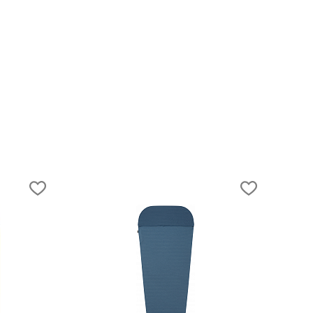
15.07.2025
 на
Понтийские горы: по озёрам, перевала
на вершину Качкара