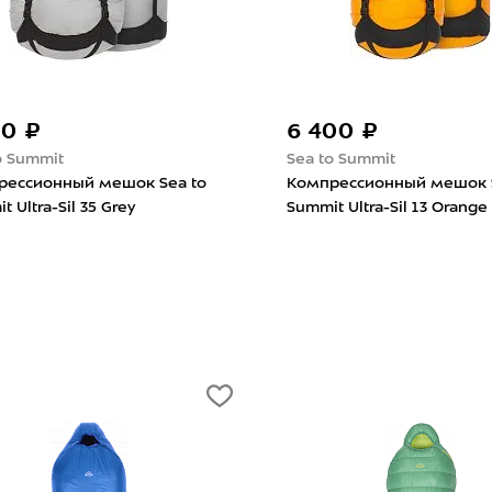
00 ₽
3 400 ₽
ar
SMGear
рессионный гермомешок
Компрессионный гермо
ar Таффета 6л Желтый
SMGear Таффета 10л Жёл