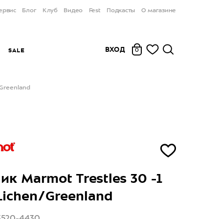
ервис
Блог
Клуб
Видео
Fest
Подкасты
О магазине
ВХОД
Ы
SALE
0
/Greenland
ик Marmot Trestles 30 -1
Lichen/Greenland
3520-4430