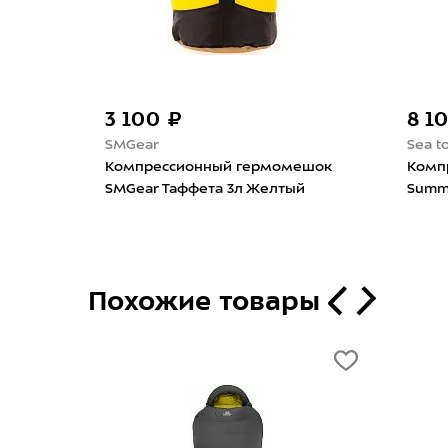
7 100 ₽
3 3
Sea to Summit
SMGe
Подушка Sea to Summit Aeros
Комп
ок
Premium RCS Brown
SMGe
dup
Похожие товары