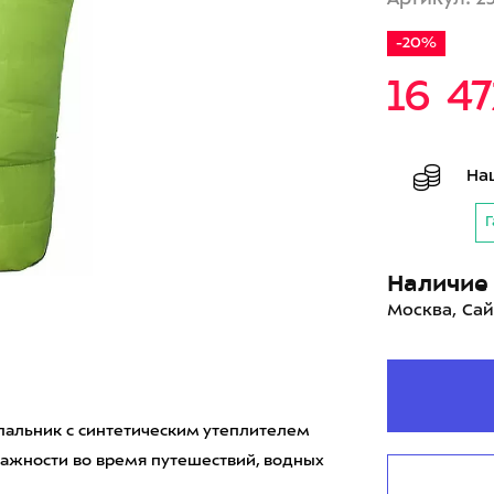
-20%
16 4
На
Г
Наличие 
Москва, Сай
спальник с синтетическим утеплителем
влажности во время путешествий, водных