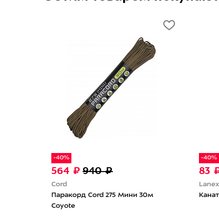
-40%
-40%
564 ₽
940 ₽
83 
Cord
Lanex
Паракорд Cord 275 Мини 30м
Канат
Coyote