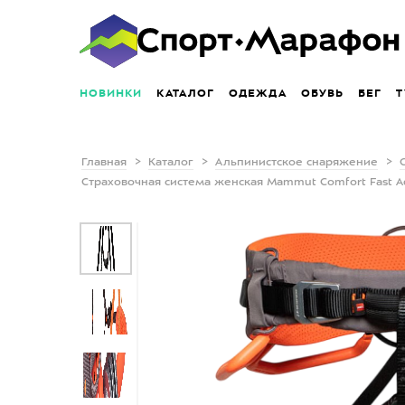
НОВИНКИ
КАТАЛОГ
ОДЕЖДА
ОБУВЬ
БЕГ
Т
Главная
Каталог
Альпинистское снаряжение
Страховочная система женская Mammut Comfort Fast Ad