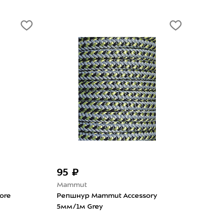
95 ₽
2 
Mammut
Bla
ore
Репшнур Mammut Accessory
Кар
5мм/1м Grey
Keyl