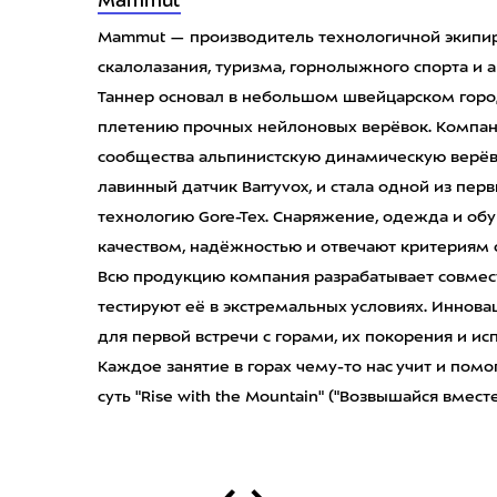
Mammut
Mammut — производитель технологичной экипир
скалолазания, туризма, горнолыжного спорта и а
Таннер основал в небольшом швейцарском горо
плетению прочных нейлоновых верёвок. Компан
сообщества альпинистскую динамическую верёв
лавинный датчик Barryvox, и стала одной из перв
технологию Gore-Tex. Снаряжение, одежда и об
качеством, надёжностью и отвечают критериям 
Всю продукцию компания разрабатывает совмес
тестируют её в экстремальных условиях. Иннов
для первой встречи с горами, их покорения и и
Каждое занятие в горах чему-то нас учит и помог
суть "Rise with the Mountain" ("Возвышайся вместе