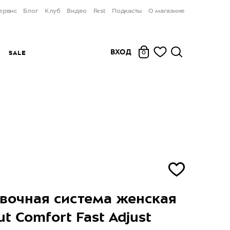
ервис
Блог
Клуб
Видео
Fest
Подкасты
О магазине
ВХОД
Ы
SALE
0
вочная система женская
 Comfort Fast Adjust