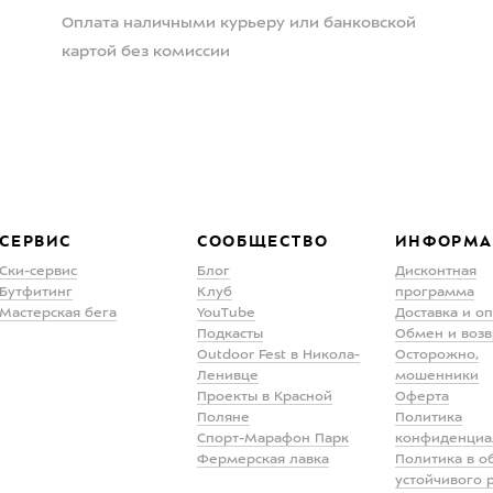
Оплата наличными курьеру или банковской
картой без комиссии
СЕРВИС
СООБЩЕСТВО
ИНФОРМА
Ски-сервис
Блог
Дисконтная
Бутфитинг
Клуб
программа
Мастерская бега
YouTube
Доставка и о
Подкасты
Обмен и возв
Outdoor Fest в Никола-
Осторожно,
Ленивце
мошенники
Проекты в Красной
Оферта
Поляне
Политика
Спорт-Марафон Парк
конфиденциа
Фермерская лавка
Политика в о
устойчивого 