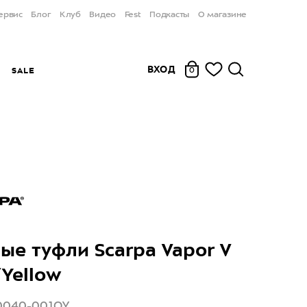
ервис
Блог
Клуб
Видео
Fest
Подкасты
О магазине
ВХОД
Ы
SALE
0
ые туфли Scarpa Vapor V
Yellow
70040-001OY