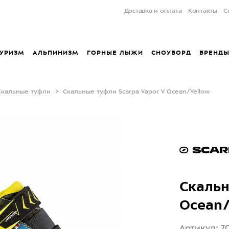
Доставка и оплата
Контакты
С
УРИЗМ
АЛЬПИНИЗМ
ГОРНЫЕ ЛЫЖИ
СНОУБОРД
БРЕНД
Скальные туфли
Скальные туфли Scarpa Vapor V Ocean/Yellow
Скальн
Ocean/
Артикул: 