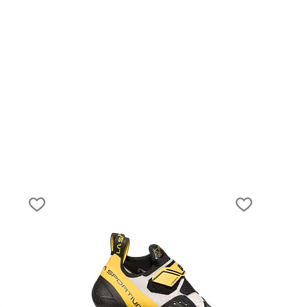
20.04.2023
Путешествие по Уралу: от Карского мор
до степей Казахстана