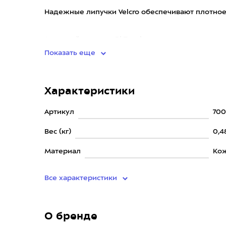
Надежные липучки Velcro обеспечивают плотное
Активный элемент Bi-Tension предс
Показать еще
Характеристики
Артикул
70
Вес (кг)
0,4
Материал
Кож
Все характеристики
О бренде