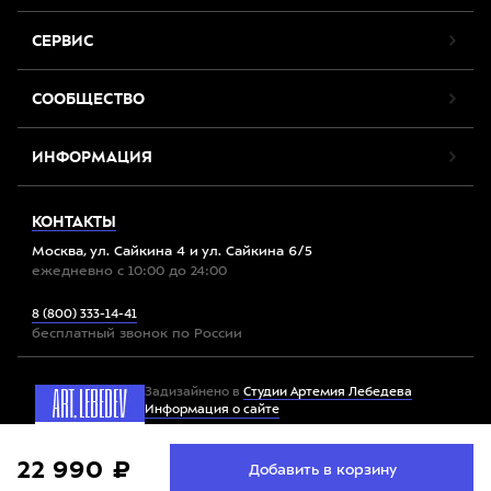
СЕРВИС
СООБЩЕСТВО
ИНФОРМАЦИЯ
КОНТАКТЫ
Москва, ул. Сайкина 4 и ул. Сайкина 6/5
ежедневно с 10:00 до 24:00
8 (800) 333-14-41
бесплатный звонок по России
Задизайнено в
Студии Артемия Лебедева
Информация о сайте
Мы используем файлы cookie. Продолжив работу с
22 990 ₽
Принять
Добавить в корзину
Все права защищены. 2012-2026 © Спорт-Марафон
сайтом, вы соглашаетесь с
условиями использования
файлов cookie