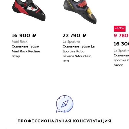
-40%
16 900 ₽
22 790 ₽
9 780
Mad Rock
La Sportiva
16 30
Скальные туфли
Скальные туфли La
La Sporti
Mad Rock Redline
Sportiva Kubo
Скальные
Strap
Savana/Mountain
Sportiva 
Red
Green
ПРОФЕССИОНАЛЬНАЯ КОНСУЛЬТАЦИЯ