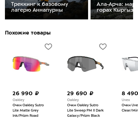
Треккинг к базовому
Ала-Арча: мар
лагерю Аннапурны
горах Кыргызс
Похожие товары
26 990 ₽
29 690 ₽
8 49
Oakley
Oakley
Uvex
Очки Oakley Sutro
Очки Oakley Sutro
Очки Uve
Lite Matte Grey
Lite Sweep PM II Dark
Clear/Mirr
Ink/Prizm Road
Galaxy/Prizm Black