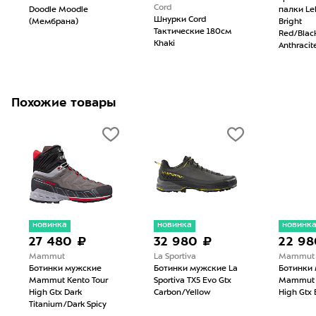
Cord
Doodle Moodle
палки Le
Шнурки Cord
(Мембрана)
Bright
Тактические 180см
Red/Blac
Khaki
Anthracit
Похожие товары
новинка
новинка
новинк
27 480 ₽
32 980 ₽
22 98
Mammut
La Sportiva
Mammut
Ботинки мужские
Ботинки мужские La
Ботинки
Mammut Kento Tour
Sportiva TX5 Evo Gtx
Mammut D
High Gtx Dark
Carbon/Yellow
High Gtx 
Titanium/Dark Spicy