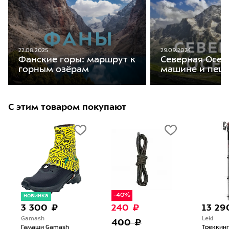
22.08.2025
29.09.2024
Фанские горы: маршрут к
Северная Осет
горным озёрам
машине и пеш
С этим товаром покупают
-40%
новинка
3 300 ₽
240 ₽
13 29
Gamash
Leki
400 ₽
Гамаши Gamash
Треккин