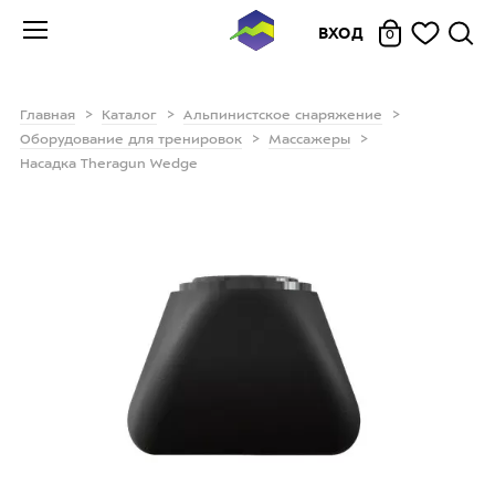
ВХОД
0
Главная
Каталог
Альпинистское снаряжение
Оборудование для тренировок
Массажеры
Насадка Theragun Wedge