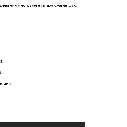
тревания инструмента при смене рук.
 3
5
анция