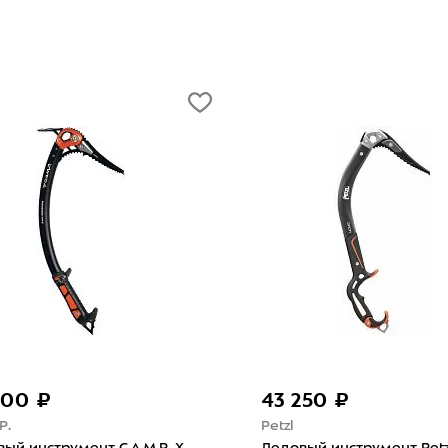
500 ₽
43 250 ₽
P.
Petzl
ый инструмент C.A.M.P. X-
Ледовый инструмент Petz