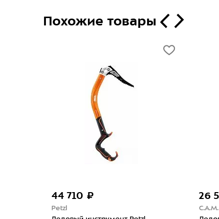
Похожие товары
44 710 ₽
26 
Petzl
C.A.M.
P. X-
Ледовый инструмент Petzl
Ледов