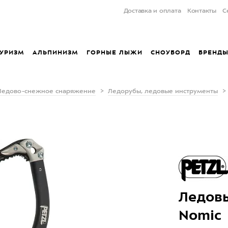
Доставка и оплата
Контакты
С
УРИЗМ
АЛЬПИНИЗМ
ГОРНЫЕ ЛЫЖИ
СНОУБОРД
БРЕНД
Ледово-снежное снаряжение
Ледорубы, ледовые инструменты
Ледовы
Nomic