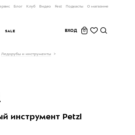
ервис
Блог
Клуб
Видео
Fest
Подкасты
О магазине
ВХОД
Ы
SALE
0
Ледорубы и инструменты
й инструмент Petzl