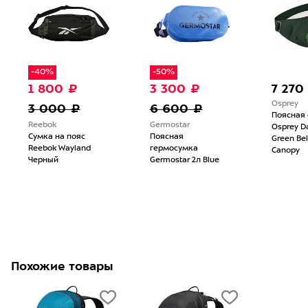
-40%
-50%
1 800 ₽
3 300 ₽
7 270
Osprey
3 000 ₽
6 600 ₽
Поясная
Reebok
Germostar
Osprey Da
Сумка на пояс
Поясная
Green Be
Reebok Wayland
гермосумка
Canopy
Черный
Germostar 2л Blue
Похожие товары