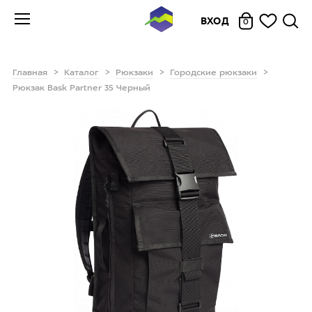
ВХОД
0
Главная
Каталог
Рюкзаки
Городские рюкзаки
Рюкзак Bask Partner 35 Черный