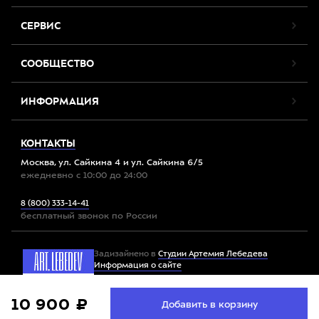
СЕРВИС
СООБЩЕСТВО
ИНФОРМАЦИЯ
КОНТАКТЫ
Москва, ул. Сайкина 4 и ул. Сайкина 6/5
ежедневно с 10:00 до 24:00
8 (800) 333-14-41
бесплатный звонок по России
Задизайнено в
Студии Артемия Лебедева
Информация о сайте
Мы используем файлы cookie. Продолжив работу с
10 900 ₽
Принять
Добавить в корзину
Все права защищены. 2012-2026 © Спорт-Марафон
сайтом, вы соглашаетесь с
условиями использования
файлов cookie