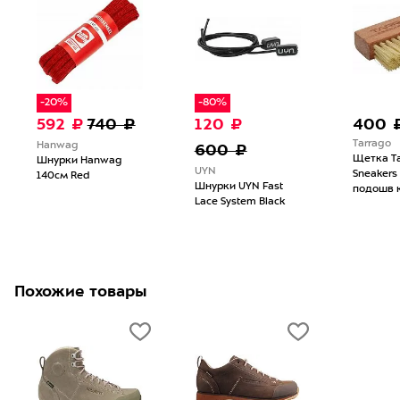
-20%
-80%
592 ₽
740 ₽
120 ₽
400 
Tarrago
Hanwag
600 ₽
Щетка Ta
Шнурки Hanwag
UYN
Sneakers
140см Red
Шнурки UYN Fast
подошв 
Lace System Black
Похожие товары