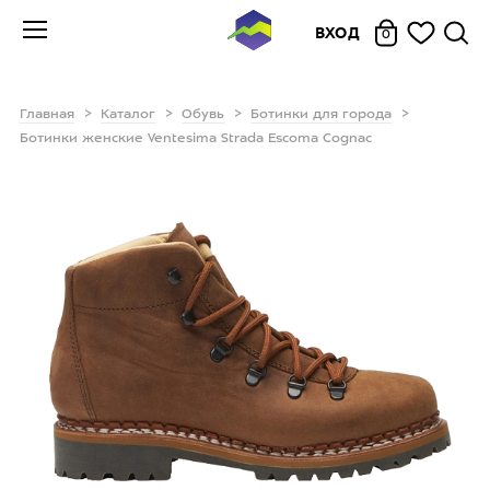
ВХОД
0
Главная
Каталог
Обувь
Ботинки для города
Ботинки женские Ventesima Strada Escoma Cognac