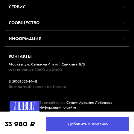
СЕРВИС
СООБЩЕСТВО
ИНФОРМАЦИЯ
КОНТАКТЫ
Москва, ул. Сайкина 4 и ул. Сайкина 6/5
ежедневно с 10:00 до 24:00
8 (800) 333-14-41
бесплатный звонок по России
Задизайнено в
Студии Артемия Лебедева
Информация о сайте
Мы используем файлы cookie. Продолжив работу с
33 980 ₽
Принять
Добавить в корзину
Все права защищены. 2012-2026 © Спорт-Марафон
сайтом, вы соглашаетесь с
условиями использования
файлов cookie