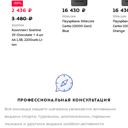
-30%
2 436 ₽
16 430 ₽
16 43
Nitecore
Nitecore
3 480 ₽
Пауэрбанк Nitecore
Пауэрбан
Soshine
Carbo 10000 Gen2
Carbo 10
Комплект Soshine
Blue
Orange
ЗУ Chocolate + 4 шт
АА 1,5В, 2200мАч Li-
Ion
ПРОФЕССИОНАЛЬНАЯ КОНСУЛЬТАЦИЯ
Вся команда нашего магазина увлекается активными
видами спорта: туризмом, альпинизмом, горными
лыжами и другими видами outdoor-активности