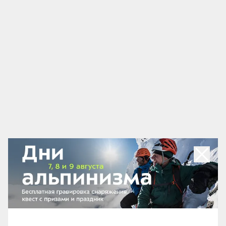
-30%
5 313 ₽
7 590 ₽
7 590 ₽
Sidas
Sidas
Стельки Sidas Winter 3Feet High
Стелька для бега 
(Высокий подъем)
Колодка
Item
3
of