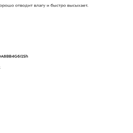
орошо отводит влагу и быстро высыхает.
0A8BB4G6I1Sh
3