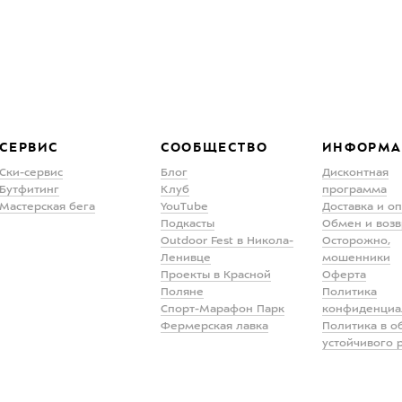
СЕРВИС
СООБЩЕСТВО
ИНФОРМА
Ски-сервис
Блог
Дисконтная
Бутфитинг
Клуб
программа
Мастерская бега
YouTube
Доставка и о
Подкасты
Обмен и возв
Outdoor Fest в Никола-
Осторожно,
Ленивце
мошенники
Проекты в Красной
Оферта
Поляне
Политика
Спорт-Марафон Парк
конфиденциа
Фермерская лавка
Политика в о
устойчивого 