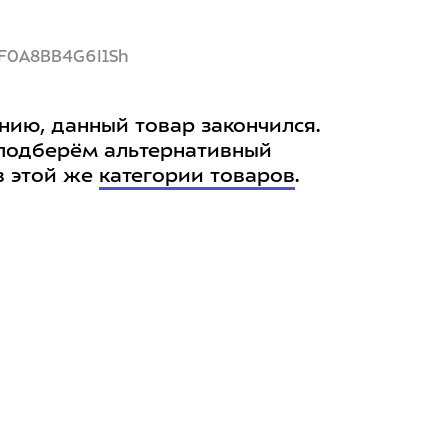
NF0A8BB4G6I1Sh
нию, данный товар закончился.
подберём альтернативный
в этой же
категории товаров
.