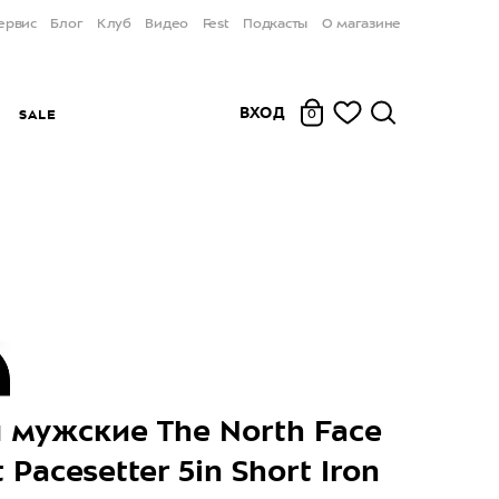
ервис
Блог
Клуб
Видео
Fest
Подкасты
О магазине
ВХОД
Ы
SALE
0
мужские The North Face
Pacesetter 5in Short Iron