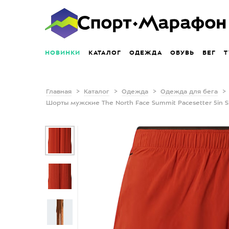
НОВИНКИ
КАТАЛОГ
ОДЕЖДА
ОБУВЬ
БЕГ
Т
Главная
Каталог
Одежда
Одежда для бега
Шорты мужские The North Face Summit Pacesetter 5in Sh